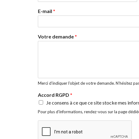
P
r
E-mail
*
é
n
o
m
Votre demande
*
Merci d’indiquer l’objet de votre demande. N’hésitez p
Accord RGPD
*
Je consens à ce que ce site stocke mes inf
Pour plus d’informations, rendez-vous sur la page dédiée